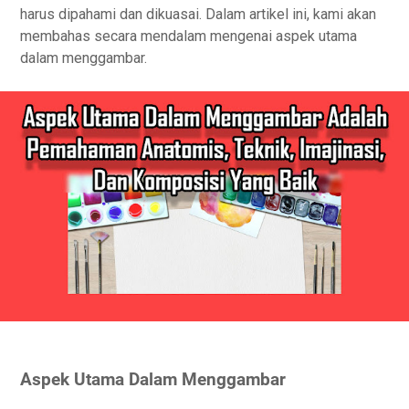
harus dipahami dan dikuasai. Dalam artikel ini, kami akan
membahas secara mendalam mengenai aspek utama
dalam menggambar.
Aspek Utama Dalam Menggambar