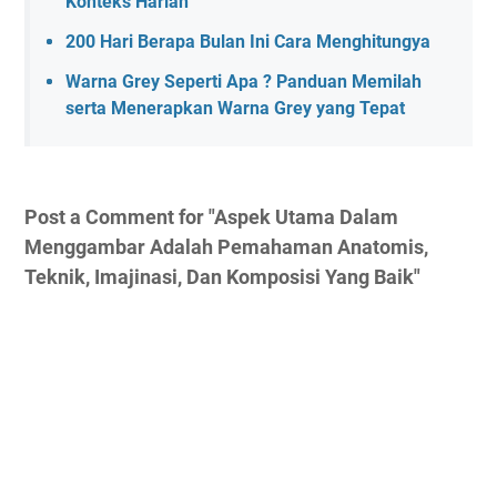
Konteks Harian
200 Hari Berapa Bulan Ini Cara Menghitungya
Warna Grey Seperti Apa ? Panduan Memilah
serta Menerapkan Warna Grey yang Tepat
Post a Comment for "Aspek Utama Dalam
Menggambar Adalah Pemahaman Anatomis,
Teknik, Imajinasi, Dan Komposisi Yang Baik"