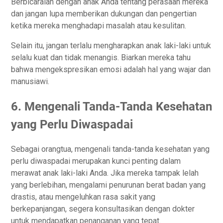
Berbicaralah dengan anak Anda tentang perasaan mereka
dan jangan lupa memberikan dukungan dan pengertian
ketika mereka menghadapi masalah atau kesulitan.
Selain itu, jangan terlalu mengharapkan anak laki-laki untuk
selalu kuat dan tidak menangis. Biarkan mereka tahu
bahwa mengekspresikan emosi adalah hal yang wajar dan
manusiawi.
6. Mengenali Tanda-Tanda Kesehatan
yang Perlu Diwaspadai
Sebagai orangtua, mengenali tanda-tanda kesehatan yang
perlu diwaspadai merupakan kunci penting dalam
merawat anak laki-laki Anda. Jika mereka tampak lelah
yang berlebihan, mengalami penurunan berat badan yang
drastis, atau mengeluhkan rasa sakit yang
berkepanjangan, segera konsultasikan dengan dokter
untuk mendapatkan penanganan yang tepat.