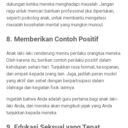
dukungan ketika mereka menghadapi masalah. Jangan
ragu untuk mencari bantuan profesional jika diperlukan,
seperti psikolog anak, untuk membantu mengatasi
masalah kesehatan mental yang mungkin muncul.
8. Memberikan Contoh Positif
Anak laki-laki cenderung meniru perilaku orangtua mereka.
Oleh karena itu, berikan contoh perilaku positif dalam
kehidupan sehari-hari. Tunjukkan rasa hormat, kesopanan,
dan empati kepada orang lain. Juga, jadilah peran model
yang aktif dan sehat dengan berpartisipasi dalam
olahraga dan kegiatan fisik lainnya.
Ingatlah bahwa Anda adalah guru pertama bagi anak laki-
laki Anda, dan mereka akan mengikuti jejak yang Anda
tunjukkan kepada mereka.
9. Edukasi Seksual yang Tepat