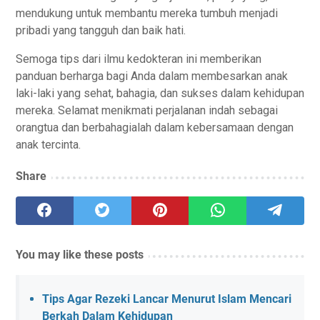
mendukung untuk membantu mereka tumbuh menjadi
pribadi yang tangguh dan baik hati.
Semoga tips dari ilmu kedokteran ini memberikan
panduan berharga bagi Anda dalam membesarkan anak
laki-laki yang sehat, bahagia, dan sukses dalam kehidupan
mereka. Selamat menikmati perjalanan indah sebagai
orangtua dan berbahagialah dalam kebersamaan dengan
anak tercinta.
Share
You may like these posts
Tips Agar Rezeki Lancar Menurut Islam Mencari
Berkah Dalam Kehidupan