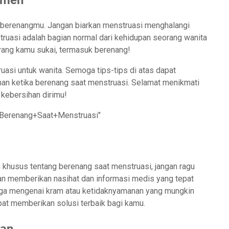
omen
n berenangmu. Jangan biarkan menstruasi menghalangi
ruasi adalah bagian normal dari kehidupan seorang wanita
yang kamu sukai, termasuk berenang!
asi untuk wanita. Semoga tips-tips di atas dapat
an ketika berenang saat menstruasi. Selamat menikmati
kebersihan dirimu!
q=Berenang+Saat+Menstruasi"
 khusus tentang berenang saat menstruasi, jangan ragu
an memberikan nasihat dan informasi medis yang tepat
uga mengenai kram atau ketidaknyamanan yang mungkin
pat memberikan solusi terbaik bagi kamu.
han