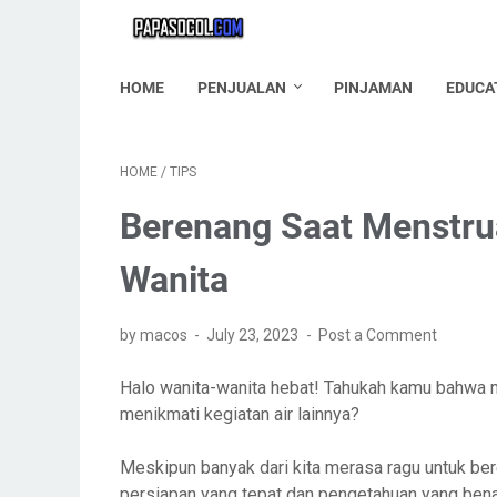
HOME
PENJUALAN
PINJAMAN
EDUCA
HOME
/
TIPS
Berenang Saat Menstru
Wanita
by macos
July 23, 2023
Post a Comment
Halo wanita-wanita hebat! Tahukah kamu bahwa 
menikmati kegiatan air lainnya?
Meskipun banyak dari kita merasa ragu untuk be
persiapan yang tepat dan pengetahuan yang ben