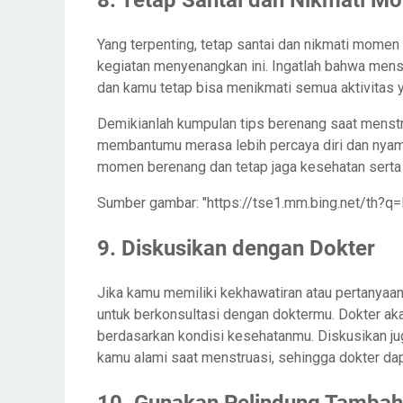
8. Tetap Santai dan Nikmati M
Yang terpenting, tetap santai dan nikmati mome
kegiatan menyenangkan ini. Ingatlah bahwa menst
dan kamu tetap bisa menikmati semua aktivitas 
Demikianlah kumpulan tips berenang saat menstru
membantumu merasa lebih percaya diri dan nyam
momen berenang dan tetap jaga kesehatan serta 
Sumber gambar: "https://tse1.mm.bing.net/th?
9. Diskusikan dengan Dokter
Jika kamu memiliki kekhawatiran atau pertanyaan
untuk berkonsultasi dengan doktermu. Dokter ak
berdasarkan kondisi kesehatanmu. Diskusikan j
kamu alami saat menstruasi, sehingga dokter da
10. Gunakan Pelindung Tamba