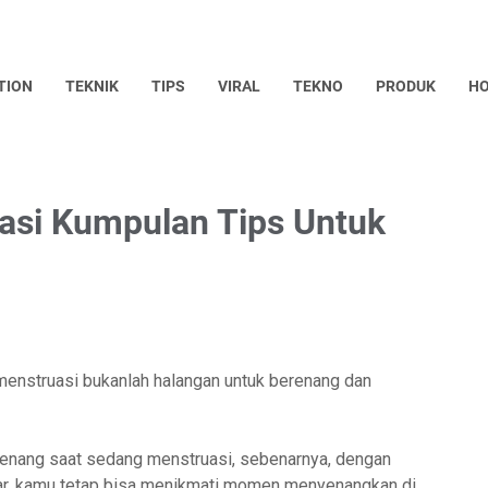
TION
TEKNIK
TIPS
VIRAL
TEKNO
PRODUK
HO
asi Kumpulan Tips Untuk
menstruasi bukanlah halangan untuk berenang dan
renang saat sedang menstruasi, sebenarnya, dengan
ar, kamu tetap bisa menikmati momen menyenangkan di