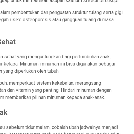
ngkap untuk memastikan asupan kalsium si kecil tercukupi.
alam pembentukan dan penguatan struktur tulang serta gigi.
ah risiko osteoporosis atau gangguan tulang di masa
Sehat
man sehat yang menguntungkan bagi pertumbuhan anak,
au air kelapa. Minuman-minuman ini bisa digunakan sebagai
an yang diperlukan oleh tubuh.
ubuh, memperkuat sistem kekebalan, merangsang
an dan vitamin yang penting. Hindari minuman dengan
alam memberikan pilihan minuman kepada anak-anak.
nak
au sebelum tidur malam, cobalah ubah jadwalnya menjadi