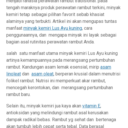
menjadi rahasia perawatan rambut tradisional. pada
tengah maraknya produk perawatan rambut terkini, minyak
kemiri tetap sebagai pilihan favorit sebab khasiat
alaminya yang terbukti. Artikel ini akan mengupas tuntas
manfaat
minyak kemiri Lus Ayu kuning
, cara
penggunaannya, dan mengapa minyak ini layak sebagai
bagian asal rutinitas perawatan rambut Anda.
salah satu manfaat utama minyak kemiri Lus Ayu kuning
artinya kemampuannya pada merangsang pertumbuhan
rambut. Kandungan asam lemak esensial, mirip
asam
linoleat
dan
asam oleat
, berperan krusial dalam menutrisi
folikel rambut. Nutrisi ini memperkuat akar rambut,
mencegah kerontokan, dan merangsang pertumbuhan
rambut baru.
Selain itu, minyak kemiri jua kaya akan
vitamin E
,
antioksidan yang melindungi rambut asal kerusakan
dampak radikal bebas. Rambut yg sehat dan bertenaga
akan tumbuh lebih cepat serta tebal. Data berasal