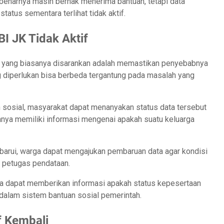
sebenarnya masih berhak menerima bantuan, tetapi data
tatus sementara terlihat tidak aktif.
BI JK Tidak Aktif
ama yang biasanya disarankan adalah memastikan penyebabnya
ang diperlukan bisa berbeda tergantung pada masalah yang
 sosial, masyarakat dapat menanyakan status data tersebut
anya memiliki informasi mengenai apakah suatu keluarga
erbarui, warga dapat mengajukan pembaruan data agar kondisi
h petugas pendataan.
a dapat memberikan informasi apakah status kepesertaan
 dalam sistem bantuan sosial pemerintah.
f Kembali