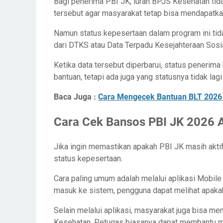
Bagi penerima PBI JK, iuran BPJS Kesehatan tid
tersebut agar masyarakat tetap bisa mendapatka
Namun status kepesertaan dalam program ini tida
dari DTKS atau Data Terpadu Kesejahteraan Sosia
Ketika data tersebut diperbarui, status penerima
bantuan, tetapi ada juga yang statusnya tidak lag
Baca Juga :
Cara Mengecek Bantuan BLT 2026
Cara Cek Bansos PBI JK 2026 A
Jika ingin memastikan apakah PBI JK masih akti
status kepesertaan.
Cara paling umum adalah melalui aplikasi Mobil
masuk ke sistem, pengguna dapat melihat apakah 
Selain melalui aplikasi, masyarakat juga bisa me
Kesehatan. Petugas biasanya dapat membantu m