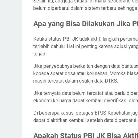
Selain itu, ada juga situasi di mana seseorang 
belum diperbarui dalam sistem terbaru sehingga s
Apa yang Bisa Dilakukan Jika P
Ketika status PBI JK tidak aktif, langkah pert
terlebih dahulu. Hal ini penting karena solusi y
terjadi.
Jika penyebabnya berkaitan dengan data bantuan
kepada aparat desa atau kelurahan. Mereka bias
masih tercatat dalam usulan data DTKS.
Jika ternyata data belum tercatat atau perlu dip
ekonomi keluarga dapat kembali diverifikasi ole
Di beberapa kasus, petugas BPJS Kesehatan jug
dapat diaktifkan kembali setelah data diperbarui
Apakah Status PBI JK Bisa Akti