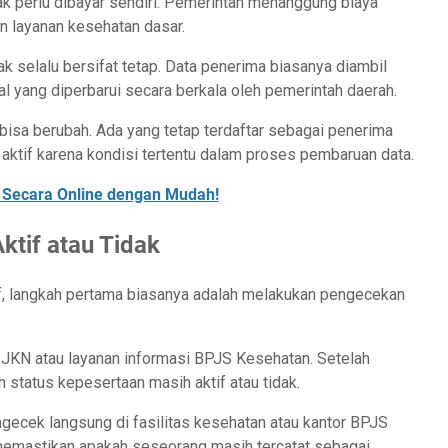
ak perlu dibayar sendiri. Pemerintah menanggung biaya
n layanan kesehatan dasar.
k selalu bersifat tetap. Data penerima biasanya diambil
l yang diperbarui secara berkala oleh pemerintah daerah.
 bisa berubah. Ada yang tetap terdaftar sebagai penerima
i aktif karena kondisi tertentu dalam proses pembaruan data.
 Secara Online dengan Mudah!
ktif atau Tidak
f, langkah pertama biasanya adalah melakukan pengecekan
e JKN atau layanan informasi BPJS Kesehatan. Setelah
status kepesertaan masih aktif atau tidak.
ngecek langsung di fasilitas kesehatan atau kantor BPJS
emastikan apakah seseorang masih tercatat sebagai