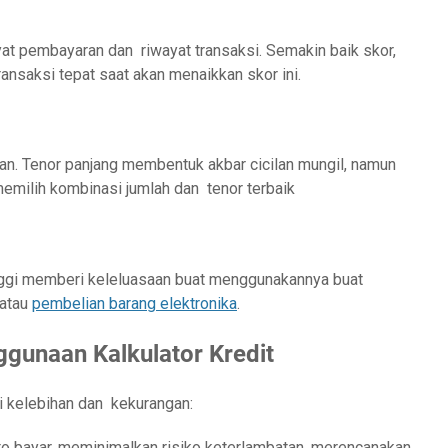
yat pembayaran dan riwayat transaksi. Semakin baik skor,
ransaksi tepat saat akan menaikkan skor ini.
lan. Tenor panjang membentuk akbar cicilan mungil, namun
 memilih kombinasi jumlah dan tenor terbaik
inggi memberi keleluasaan buat menggunakannya buat
 atau
pembelian barang elektronika
.
gunaan Kalkulator Kredit
i kelebihan dan kekurangan:
 bayar, meminimalkan risiko keterlambatan, merencanakan