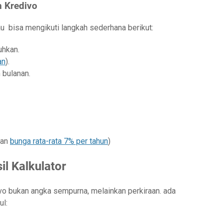
 Kredivo
u bisa mengikuti langkah sederhana berikut:
uhkan.
an
).
n bulanan.
gan
bunga rata-rata 7% per tahun
)
l Kalkulator
ivo bukan angka sempurna, melainkan perkiraan. ada
ul: