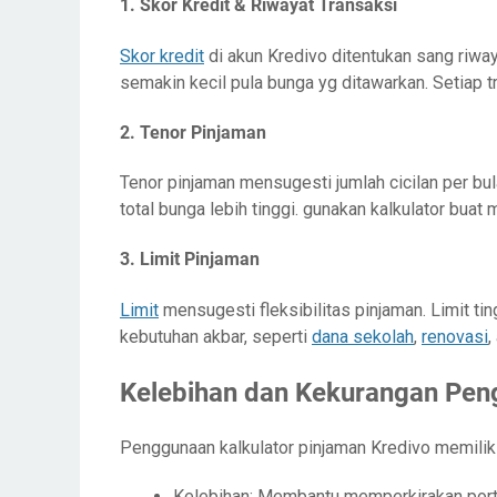
1. Skor Kredit & Riwayat Transaksi
Skor kredit
di akun Kredivo ditentukan sang riwa
semakin kecil pula bunga yg ditawarkan. Setiap t
2. Tenor Pinjaman
Tenor pinjaman mensugesti jumlah cicilan per bu
total bunga lebih tinggi. gunakan kalkulator buat
3. Limit Pinjaman
Limit
mensugesti fleksibilitas pinjaman. Limit t
kebutuhan akbar, seperti
dana sekolah
,
renovasi
,
Kelebihan dan Kekurangan Peng
Penggunaan kalkulator pinjaman Kredivo memilik
Kelebihan: Membantu memperkirakan porto